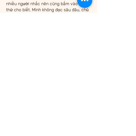
nhiều người nhắc nên cũng bấm vào nghía 
thử cho biết. Mình không đọc sâu đâu, chủ 
yếu lướt xem giao diện có dễ dùng không. 
Cảm giác đầu tiên là trang nhìn khá gọn, 
các phần được chia theo từng khối nên 
mắt mình bắt nhịp nhanh, không bị rối khi 
kéo xuống. Mấy bảng dạng cột hiển thị rõ 
ràng, nhìn lướt là hiểu ý chính chứ không 
phải dò từng dòng. Mình…
עוד
לייק
להשיב
אורח
27 ביוני
sun win
 mình vừa lướt thử do thấy bạn bè 
nhắc hoài, kiểu vào xem giao diện có dễ 
dùng không thôi. Vừa mở lên thấy tiêu đề 
“cổng game chính thức 2026” nổi bật nên 
cũng yên tâm là đúng trang, nhìn trên điện 