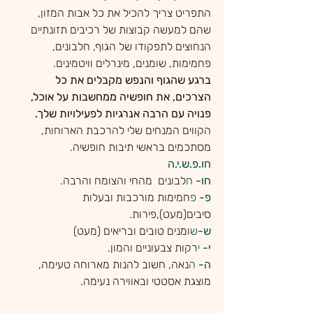
התפריט צריך להכיל את כל אבות המזון, 
שהם למעשה קבוצות של רכיבים תזונתיים 
הנחוצים לתפקודו של הגוף, חלבונים, 
פחמימות, שומנים, מינרלים וויטמינים.
ברגע שהגוף והנפש מקבלים את כל 
הצרכים, את חופשיה ממחשבות על אוכל, 
פנויה עם הרבה אנרגיות לפעילויות שלך.
הקווים המנחים שלי להרכבת הארוחות, 
מסתכמים בראשי תיבות חופשיה.
חו.פ.ש.י.ה
חו-
 ח
לבונים  מהחי והצומח
 ו
הרבה.
פ-
 פ
חמימות מורכבות ובעלות 
סיבים(מעט),
פ
ירות.
ש-
ש
ומנים טובים ובריאים (מעט)
י- 
י
רקות צבעוניים והמון.
ה- 
ה
נאה, חשוב להנות מארוחה טעימה, 
מוצגת אסטטי ובאווירה נעימה.