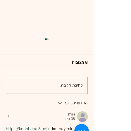
8 תגובות
ה נכונה לבריאות
בניית שגרה ספורטיבית
כתיבת תגובה...
והתמדה בה
החדשות ביותר
אורח
05 ביולי
https://keonhacai5.net/
 dạo này mình thấy 