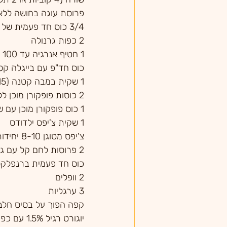
פרוסת עוגה בחושה ללא צ
3/4 כוס חד פעמית של קורנפלקס מכל סוג.
2 כפות גרנולה
1 חטיף אנרגיה עד 100 קלוריות (אפשר 2 חטיפים לייט של 50-60 קלוריות
כוס חד"פ עם בייגלה קטן
1 שקית במבה קטנה (15 גרם) 
2 כוסות פופקורן מוכן ללא שמן 
1 כוס פופקורן מוכן עם שמן 
1 שקית צ'יפס ילדודס 
צ'יפס מטוגן 8-10 יחידות
2 פרוסות לחם קל עם גבינה/כפית ריבה/גבנ"צ לייט
כוס חד פעמית ברנפלקס ע
2 וופלים 
3 ערגליות
קפה הפוך על בסיס חלב
יוגורט רגיל 1.5% עם כפית דבש