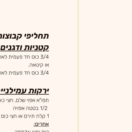
תחליפי קבוצו
קטניות ודגנים
:
3/4 כוס חד פעמית לא
או קינואה.
3/4 כוס חד פעמית לאחר בישול של קטניות מבושלות: גרגירי חומוס, שעועית, פול, עדשים או אפונה.
ירקות עמילניים
תפו"א אפוי שלם, חצי כו
 1/2 בטטה אפויה
1 קלח תירס או חצי כוס גרעינים.
אחרים: