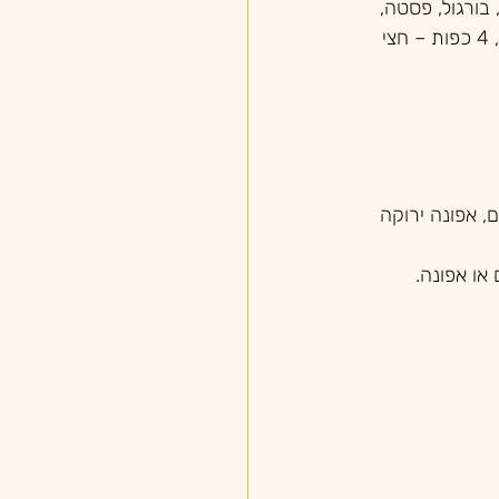
 בורגול, פסטה, 
קוסקוס, פתיתים - לאחר בישול, 4 כפות – חצי 
ם, אפונה ירוקה 