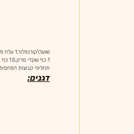
שועל\קורנפלור,1 עלה פילו,2 דפי אורז קטנים
1 כף שקדי מרק,1.5 כף קמח,1 כף סולת
תחליפי קבוצות הפחמימ
דגנים: