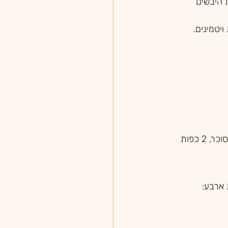
 היבשים 
יטמינים.
 ארבע: