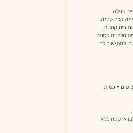
לה 3 כפות פרורי לחם\שיבולת 
3/4 כוס ברנפלקס, 1 פייבר (30 גרם = כמות 