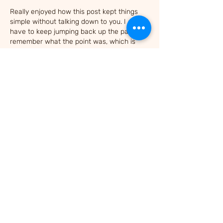
Really enjoyed how this post kept things 
simple without talking down to you. I didn’t 
have to keep jumping back up the page to 
remember what the point was, which is 
rare. Halfway through I clicked around 
https://newimage.io/
 out of curiosity, and it 
gave me the same kind of “clean and 
straightforward” feel—no weird clutter 
getting in the way. The examples here felt 
like real-life situations, not just made-up 
textbook stuff, so it was easy to stay 
engaged. Also, the…
עוד
לייק
להשיב
אורח
01 ביוני
KUWIN
 mình mới ghé thử vì thấy bạn bè 
nhắc hoài, vào kiểu xem nhanh giao diện 