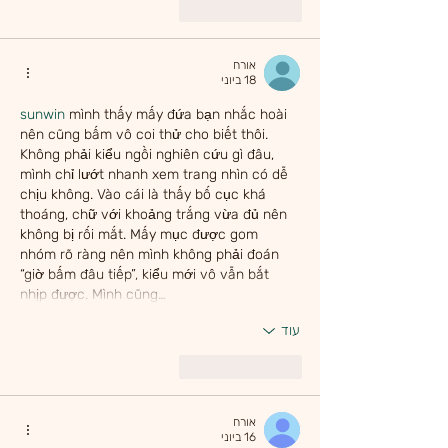
לייק
להשיב
אורח
18 ביוני
sunwin
 mình thấy mấy đứa bạn nhắc hoài 
nên cũng bấm vô coi thử cho biết thôi. 
Không phải kiểu ngồi nghiên cứu gì đâu, 
mình chỉ lướt nhanh xem trang nhìn có dễ 
chịu không. Vào cái là thấy bố cục khá 
thoáng, chữ với khoảng trắng vừa đủ nên 
không bị rối mắt. Mấy mục được gom 
nhóm rõ ràng nên mình không phải đoán 
“giờ bấm đâu tiếp”, kiểu mới vô vẫn bắt 
nhịp được. Mình cũng…
עוד
לייק
להשיב
אורח
16 ביוני