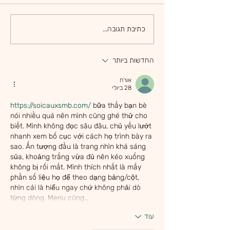
מתכון ללבבות עוף
כתיבת תגובה...
החדשות ביותר
אורח
28 ביולי
https://soicauxsmb.com/
 bữa thấy bạn bè 
nói nhiều quá nên mình cũng ghé thử cho 
biết. Mình không đọc sâu đâu, chủ yếu lướt 
nhanh xem bố cục với cách họ trình bày ra 
sao. Ấn tượng đầu là trang nhìn khá sáng 
sủa, khoảng trắng vừa đủ nên kéo xuống 
không bị rối mắt. Mình thích nhất là mấy 
phần số liệu họ để theo dạng bảng/cột, 
nhìn cái là hiểu ngay chứ không phải dò 
từng dòng. Menu cũng…
עוד