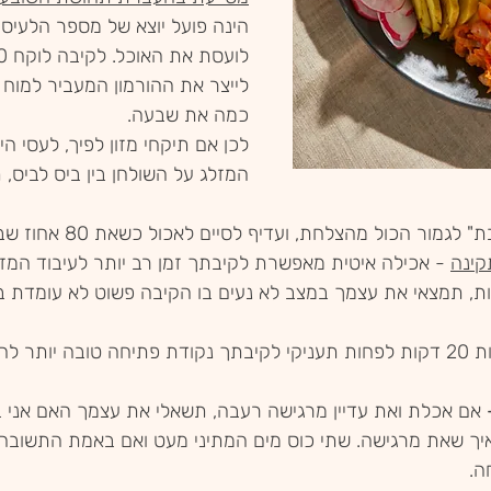
הינה פועל יוצא של מספר הלעיסו
לייצר את ההורמון המעביר למוח
כמה את שבעה. 
לכן אם תיקחי מזון לפיך, לעסי הי
המזלג על השולחן בין ביס לביס, 
ר הכול מהצלחת, ועדיף לסיים לאכול כשאת 80 אחוז שבעה ולא לגמרי.
קינה
 - אכילה איטית מאפשרת לקיבתך זמן רב יותר לעיבוד המזון
ה שלמה תוך 5 דקות, תמצאי את עצמך במצב לא נעים בו הקיבה פשוט לא עומד
אם תקציבי לעצמך לפחות 20 דקות לפחות תעניקי לקיבתך נקודת פתיחה טובה י
 אם אכלת ואת עדיין מרגישה רעבה, תשאלי את עצמך האם אני 
 שאת מרגישה. שתי כוס מים המתיני מעט ואם באמת התשובה ה
ה.