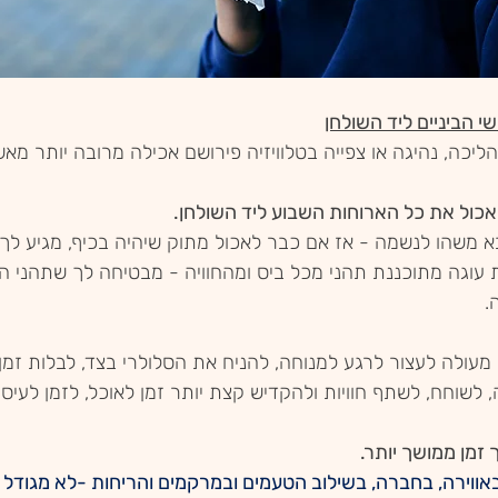
י הביניים ליד השולחן
ליכה, נהיגה או צפייה בטלוויזיה פירושם אכילה מרובה יותר מאש
כול את כל הארוחות השבוע ליד השולחן. 
בא משהו לנשמה - אז אם כבר לאכול מתוק שיהיה בכיף, מגיע לך 
עוגה מתוכננת תהני מכל ביס ומהחוויה - מבטיחה לך שתהני הר
  
 מעולה לעצור לרגע למנוחה, להניח את הסלולרי בצד, לבלות זמ
לשוחח, לשתף חוויות ולהקדיש קצת יותר זמן לאוכל, לזמן לעיסתו
מן ממושך יותר.
אווירה, בחברה, בשילוב הטעמים ובמרקמים והריחות -לא מגודל ה