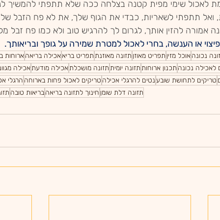
מת לאכול שימי מפית קטנה בצלחה ככה שלא תתפתי להמשיך לנש
, ואל תתפתי לשאריות, כבדי את הגוף שלך, את לא פח הזבל של
ה אמורה להזין אותך, לגרום לך להרגיש טוב ולא כמו פח זבל מ
פיצוי או הענשה, בחרי לאכול למטרת שמירה על גופך ובריאותך.
ונה נכונה
אוכל מזין
תפריט מאוזן
תזונה מאוזנת
תפריט בריא
אכילה בריאה
ארוחות ב
 לאכילה נכונה
תכנון ארוחות
תזונה יומית
תזונה מושכלת
אכילה מודעת
אכילה מגוונ
טריקים לתחושת שובע
נטים להרגלי אכילה
טריקים לאכול פחות בארוחה
הרגלי אכ
תזונה דלת שומן
חינוך לתזונה בריאה
בריאות טובה
תזונ