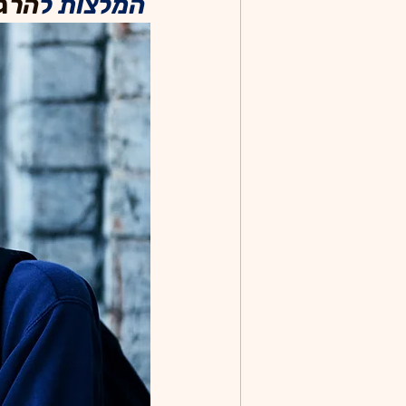
 המלצות ל
הרגל